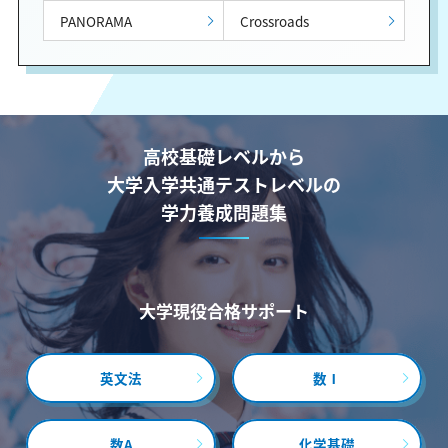
PANORAMA
Crossroads
高校基礎レベルから
大学入学共通テストレベルの
学力養成問題集
大学現役合格サポート
英文法
数Ⅰ
数A
化学基礎