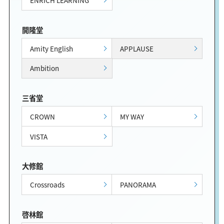
ENRICH LEARNING
開隆堂
Amity English
APPLAUSE
Ambition
三省堂
CROWN
MY WAY
VISTA
大修館
Crossroads
PANORAMA
啓林館