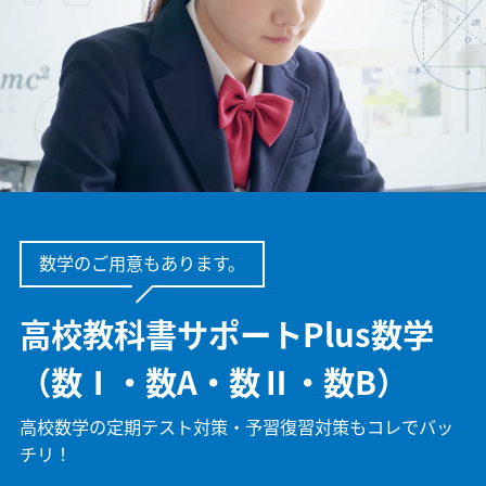
数学のご用意もあります。
高校教科書サポートPlus数学
（数Ⅰ・数A・数Ⅱ・数B）
高校数学の定期テスト対策・予習復習対策も
コレでバッ
チリ！