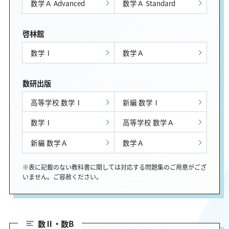
数学Ａ Advanced
数学Ａ Standard
啓林館
数学Ⅰ
数学Ａ
数研出版
高等学校 数学Ⅰ
新編 数学Ⅰ
数学Ⅰ
高等学校 数学Ａ
新編 数学Ａ
数学Ａ
※表に記載のない教科書に関しては対応する問題集のご用意がござ
いません。ご容赦ください。
数Ⅱ・数B