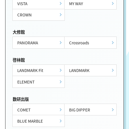
VISTA
MY WAY
CROWN
大修館
PANORAMA
Crossroads
啓林館
LANDMARK Fit
LANDMARK
ELEMENT
数研出版
COMET
BIG DIPPER
BLUE MARBLE