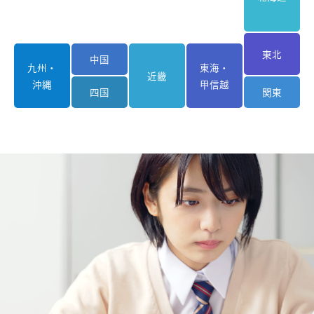
東北
中国
九州・
東海・
近畿
沖縄
甲信越
四国
関東