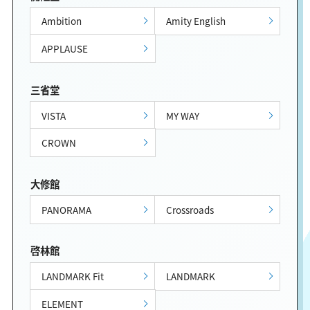
Ambition
Amity English
APPLAUSE
三省堂
VISTA
MY WAY
CROWN
大修館
PANORAMA
Crossroads
啓林館
LANDMARK Fit
LANDMARK
ELEMENT