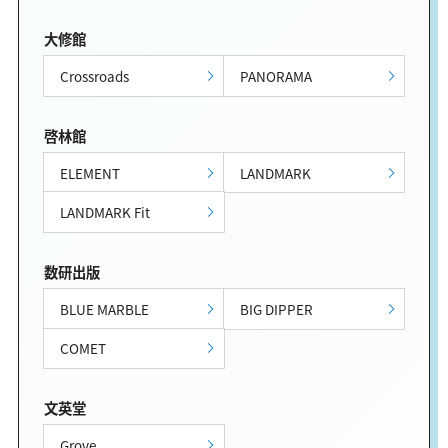
大修館
Crossroads
PANORAMA
啓林館
ELEMENT
LANDMARK
LANDMARK Fit
数研出版
BLUE MARBLE
BIG DIPPER
COMET
文英堂
Grove