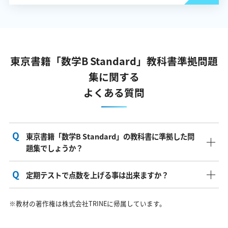
東京書籍「数学B Standard」教科書準拠問題
集に関する
よくある質問
東京書籍「数学B Standard」の教科書に準拠した問
題集でしょうか？
定期テストで点数を上げる事は出来ますか？
はい。そうです。高校教科書サポートPlusは東京書籍
「数学B Standard」の教科書に対応した準拠教材です。
はい。可能です。東京書籍「数学B Standard」の教科書
※教材の著作権は株式会社TRINEに帰属しています。
に準拠した問題集で、教科書の重要ポイントと定期テス
トの出題傾向をしっかりと抑えてありますので効率よ