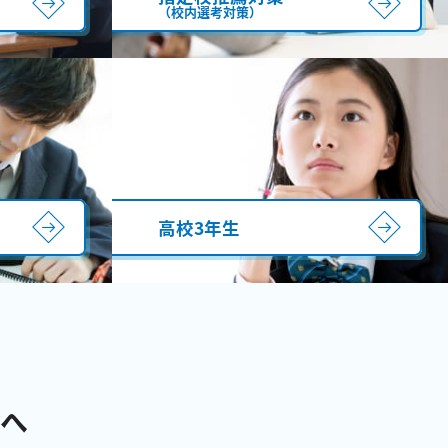
（校内選考対策）
高校3年生
へ