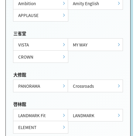
Ambition
Amity English
APPLAUSE
三省堂
VISTA
MY WAY
CROWN
大修館
PANORAMA
Crossroads
啓林館
LANDMARK Fit
LANDMARK
ELEMENT