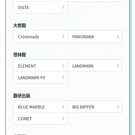
VISTA
大修館
Crossroads
PANORAMA
啓林館
ELEMENT
LANDMARK
LANDMARK Fit
数研出版
BLUE MARBLE
BIG DIPPER
COMET