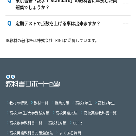
東京書籍「数学Ⅰ Standard」の教科書に準拠した問
題集でしょうか？
定期テストで点数を上げる事は出来ますか？
はい。そうです。高校教科書サポートPlusは東京書籍
「数学Ⅰ Standard」の教科書に対応した準拠教材です。
はい。可能です。東京書籍「数学Ⅰ Standard」の教科書
※教材の著作権は株式会社TRINEに帰属しています。
に準拠した問題集で、教科書の重要ポイントと定期テス
トの出題傾向をしっかりと抑えてありますので効率よ
く、効果の高いテスト勉強をする事が出来ます。
教材の特徴
教材一覧
授業対策
高校1年生
高校2年生
高校3年生/大学受験対策
高校英語文法
高校英語教科書一覧
高校数学教科書一覧
高校別対策
CEFR
高校英語教科書対策勉強法
よくある質問