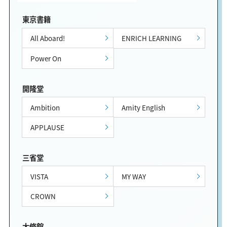
東京書籍
All Aboard!
ENRICH LEARNING
Power On
開隆堂
Ambition
Amity English
APPLAUSE
三省堂
VISTA
MY WAY
CROWN
大修館