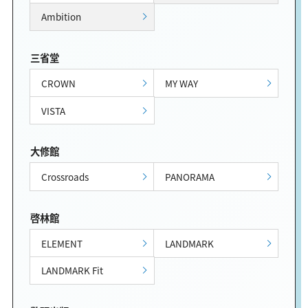
Ambition
三省堂
CROWN
MY WAY
VISTA
大修館
Crossroads
PANORAMA
啓林館
ELEMENT
LANDMARK
LANDMARK Fit