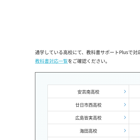
通学している高校にて、教科書サポートPlusで
教科書対応一覧
をご確認ください。
安芸南高校
廿日市西高校
広島皆実高校
海田高校