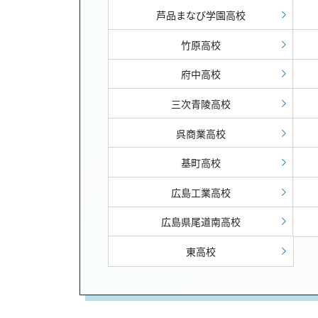
芦品まなび学園高校
竹原高校
府中高校
三次青陵高校
呉商業高校
基町高校
広島工業高校
広島県尾道南高校
東高校