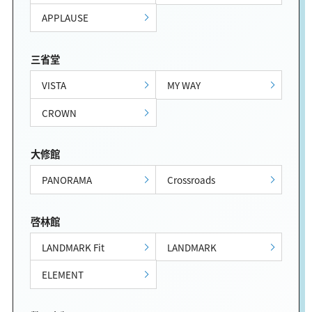
APPLAUSE
三省堂
VISTA
MY WAY
CROWN
大修館
PANORAMA
Crossroads
啓林館
LANDMARK Fit
LANDMARK
ELEMENT