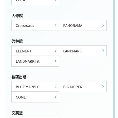
大修館
Crossroads
PANORAMA
啓林館
ELEMENT
LANDMARK
LANDMARK Fit
数研出版
BLUE MARBLE
BIG DIPPER
COMET
文英堂