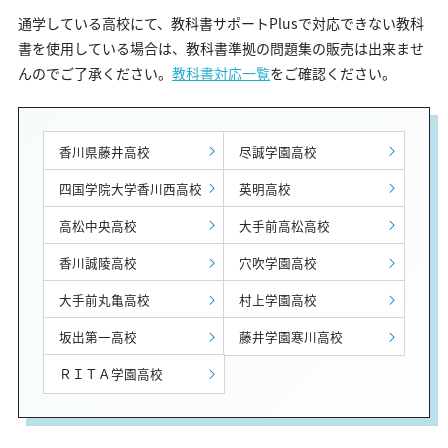
通学している高校にて、教科書サポートPlusで対応できない教科
書を使用している場合は、教科書準拠の問題集の販売は出来ませ
んのでご了承ください。
教科書対応一覧
をご確認ください。
香川県藤井高校
尽誠学園高校
四国学院大学香川西高校
英明高校
高松中央高校
大手前高松高校
香川誠陵高校
穴吹学園高校
大手前丸亀高校
村上学園高校
坂出第一高校
藤井学園寒川高校
ＲＩＴＡ学園高校