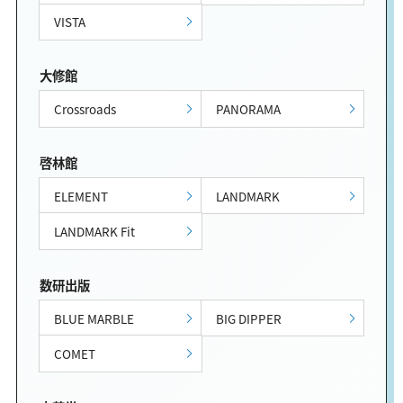
VISTA
大修館
Crossroads
PANORAMA
啓林館
ELEMENT
LANDMARK
LANDMARK Fit
数研出版
BLUE MARBLE
BIG DIPPER
COMET