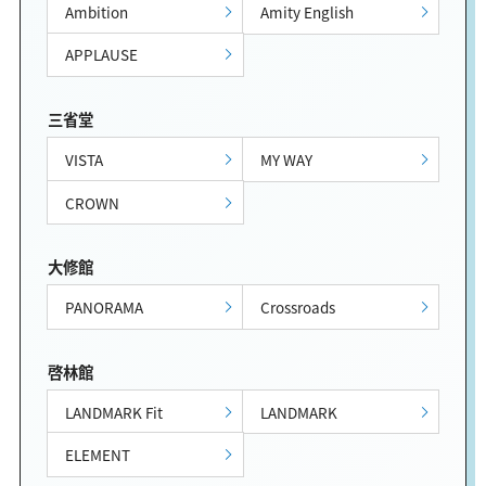
Ambition
Amity English
APPLAUSE
三省堂
VISTA
MY WAY
CROWN
大修館
PANORAMA
Crossroads
啓林館
LANDMARK Fit
LANDMARK
ELEMENT