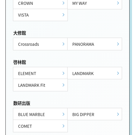
CROWN
MY WAY
VISTA
大修館
Crossroads
PANORAMA
啓林館
ELEMENT
LANDMARK
LANDMARK Fit
数研出版
BLUE MARBLE
BIG DIPPER
COMET