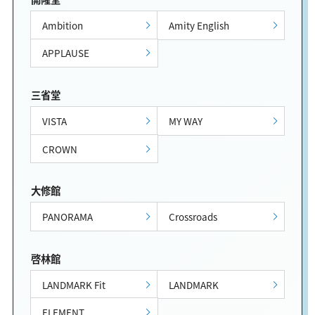
Ambition
Amity English
APPLAUSE
三省堂
VISTA
MY WAY
CROWN
大修館
PANORAMA
Crossroads
啓林館
LANDMARK Fit
LANDMARK
ELEMENT