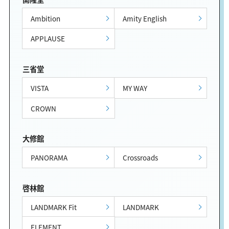
Ambition
Amity English
APPLAUSE
三省堂
VISTA
MY WAY
CROWN
大修館
PANORAMA
Crossroads
啓林館
LANDMARK Fit
LANDMARK
ELEMENT