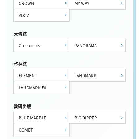
CROWN
MY WAY
VISTA
大修館
Crossroads
PANORAMA
啓林館
ELEMENT
LANDMARK
LANDMARK Fit
数研出版
BLUE MARBLE
BIG DIPPER
COMET