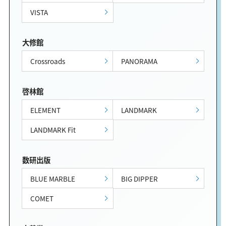
VISTA
大修館
Crossroads
PANORAMA
啓林館
ELEMENT
LANDMARK
LANDMARK Fit
数研出版
BLUE MARBLE
BIG DIPPER
COMET