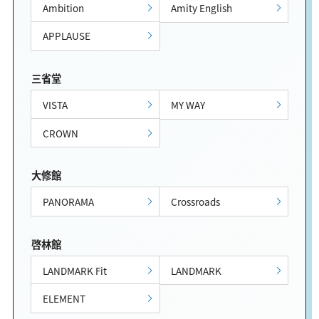
Ambition
Amity English
APPLAUSE
三省堂
VISTA
MY WAY
CROWN
大修館
PANORAMA
Crossroads
啓林館
LANDMARK Fit
LANDMARK
ELEMENT