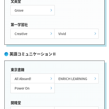
文英堂
Grove
第一学習社
Creative
Vivid
英語コミュニケーションⅡ
東京書籍
All Aboard!
ENRICH LEARNING
Power On
開隆堂