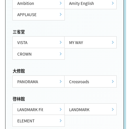
Ambition
Amity English
APPLAUSE
三省堂
VISTA
MY WAY
CROWN
大修館
PANORAMA
Crossroads
啓林館
LANDMARK Fit
LANDMARK
ELEMENT