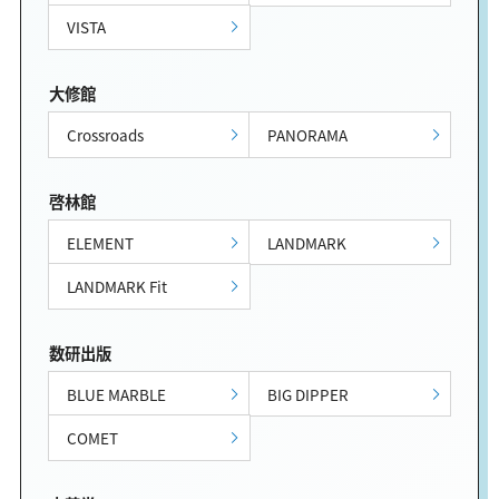
VISTA
大修館
Crossroads
PANORAMA
啓林館
ELEMENT
LANDMARK
LANDMARK Fit
数研出版
BLUE MARBLE
BIG DIPPER
COMET