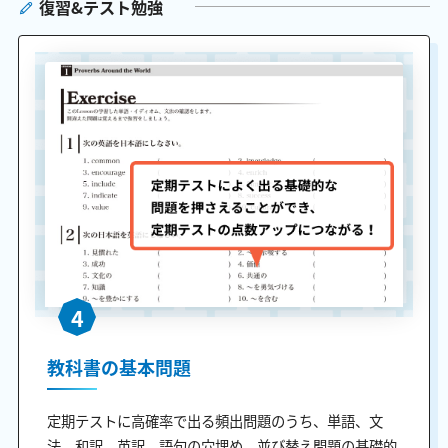
復習&テスト勉強
4
教科書の基本問題
定期テストに高確率で出る頻出問題のうち、単語、文
法、和訳、英訳、語句の穴埋め、並び替え問題の基礎的