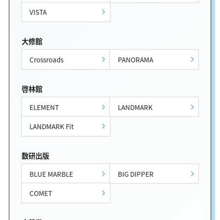
VISTA
大修館
Crossroads
PANORAMA
啓林館
ELEMENT
LANDMARK
LANDMARK Fit
数研出版
BLUE MARBLE
BIG DIPPER
COMET