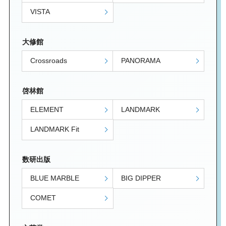
VISTA
大修館
Crossroads
PANORAMA
啓林館
ELEMENT
LANDMARK
LANDMARK Fit
数研出版
BLUE MARBLE
BIG DIPPER
COMET