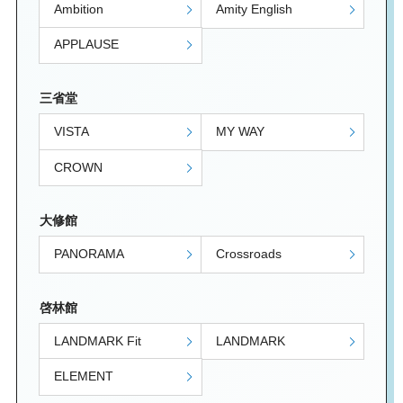
Ambition
Amity English
APPLAUSE
三省堂
VISTA
MY WAY
CROWN
大修館
PANORAMA
Crossroads
啓林館
LANDMARK Fit
LANDMARK
ELEMENT