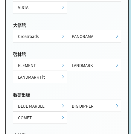
VISTA
大修館
Crossroads
PANORAMA
啓林館
ELEMENT
LANDMARK
LANDMARK Fit
数研出版
BLUE MARBLE
BIG DIPPER
COMET