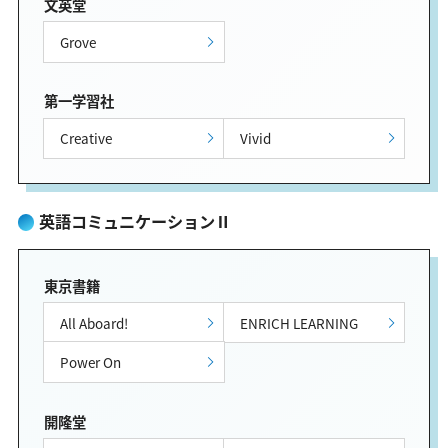
文英堂
Grove
第一学習社
Creative
Vivid
英語コミュニケーションⅡ
東京書籍
All Aboard!
ENRICH LEARNING
Power On
開隆堂