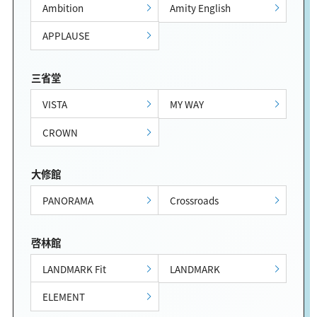
Ambition
Amity English
APPLAUSE
三省堂
VISTA
MY WAY
CROWN
大修館
PANORAMA
Crossroads
啓林館
LANDMARK Fit
LANDMARK
ELEMENT