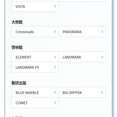
VISTA
大修館
Crossroads
PANORAMA
啓林館
ELEMENT
LANDMARK
LANDMARK Fit
数研出版
BLUE MARBLE
BIG DIPPER
COMET