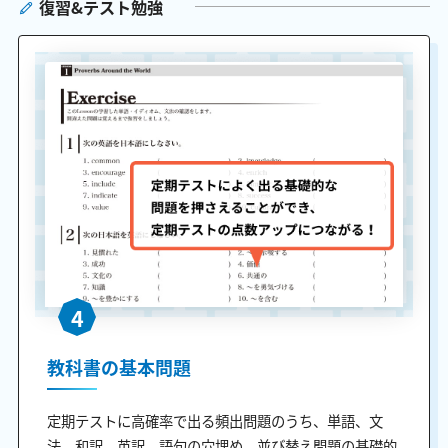
復習&テスト勉強
4
教科書の基本問題
定期テストに高確率で出る頻出問題のうち、単語、文
法、和訳、英訳、語句の穴埋め、並び替え問題の基礎的