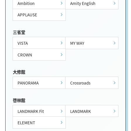
Ambition
Amity English
APPLAUSE
三省堂
VISTA
MY WAY
CROWN
大修館
PANORAMA
Crossroads
啓林館
LANDMARK Fit
LANDMARK
ELEMENT