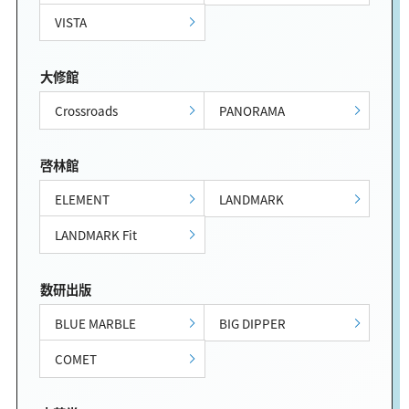
VISTA
大修館
Crossroads
PANORAMA
啓林館
ELEMENT
LANDMARK
LANDMARK Fit
数研出版
BLUE MARBLE
BIG DIPPER
COMET