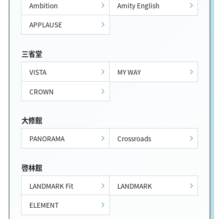
Ambition
Amity English
APPLAUSE
三省堂
VISTA
MY WAY
CROWN
大修館
PANORAMA
Crossroads
啓林館
LANDMARK Fit
LANDMARK
ELEMENT