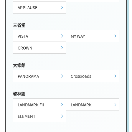
APPLAUSE
三省堂
VISTA
MY WAY
CROWN
大修館
PANORAMA
Crossroads
啓林館
LANDMARK Fit
LANDMARK
ELEMENT