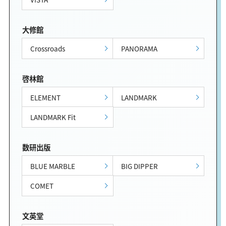
大修館
Crossroads
PANORAMA
啓林館
ELEMENT
LANDMARK
LANDMARK Fit
数研出版
BLUE MARBLE
BIG DIPPER
COMET
文英堂