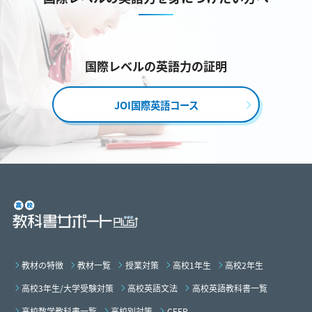
国際レベルの英語力の証明
JOI国際英語コース
教材の特徴
教材一覧
授業対策
高校1年生
高校2年生
高校3年生/大学受験対策
高校英語文法
高校英語教科書一覧
高校数学教科書一覧
高校別対策
CEFR