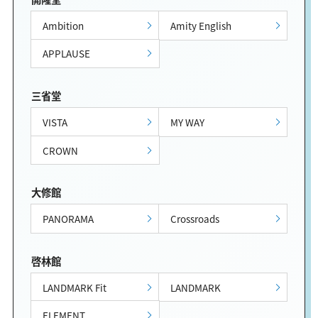
Ambition
Amity English
APPLAUSE
三省堂
VISTA
MY WAY
CROWN
大修館
PANORAMA
Crossroads
啓林館
LANDMARK Fit
LANDMARK
ELEMENT