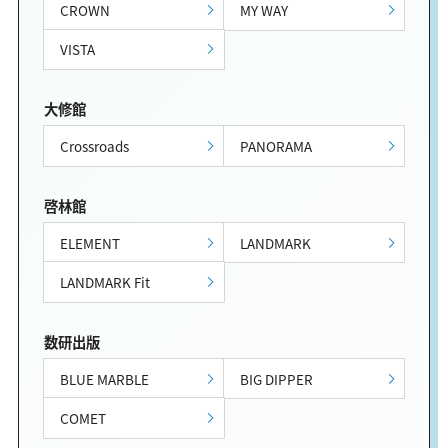
CROWN
MY WAY
VISTA
大修館
Crossroads
PANORAMA
啓林館
ELEMENT
LANDMARK
LANDMARK Fit
数研出版
BLUE MARBLE
BIG DIPPER
COMET