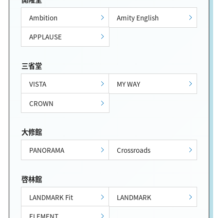
Ambition
Amity English
APPLAUSE
三省堂
VISTA
MY WAY
CROWN
大修館
PANORAMA
Crossroads
啓林館
LANDMARK Fit
LANDMARK
ELEMENT