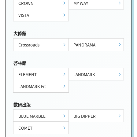
CROWN
MY WAY
VISTA
大修館
Crossroads
PANORAMA
啓林館
ELEMENT
LANDMARK
LANDMARK Fit
数研出版
BLUE MARBLE
BIG DIPPER
COMET