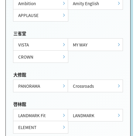
Ambition
Amity English
APPLAUSE
三省堂
VISTA
MY WAY
CROWN
大修館
PANORAMA
Crossroads
啓林館
LANDMARK Fit
LANDMARK
ELEMENT