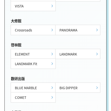
VISTA
大修館
Crossroads
PANORAMA
啓林館
ELEMENT
LANDMARK
LANDMARK Fit
数研出版
BLUE MARBLE
BIG DIPPER
COMET