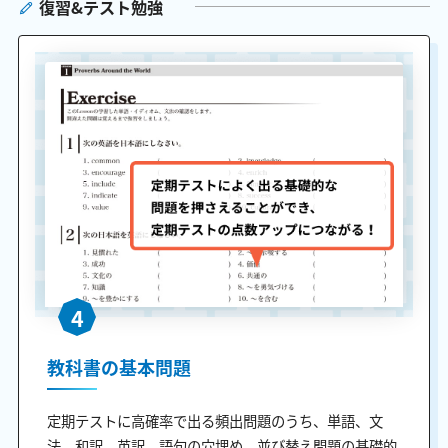
復習&テスト勉強
4
教科書の基本問題
定期テストに高確率で出る頻出問題のうち、単語、文
法、和訳、英訳、語句の穴埋め、並び替え問題の基礎的