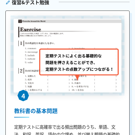
復習&テスト勉強
4
教科書の基本問題
定期テストに高確率で出る頻出問題のうち、単語、文
法、和訳、英訳、語句の穴埋め、並び替え問題の基礎的