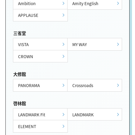
Ambition
Amity English
APPLAUSE
三省堂
VISTA
MY WAY
CROWN
大修館
PANORAMA
Crossroads
啓林館
LANDMARK Fit
LANDMARK
ELEMENT