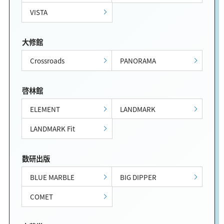
VISTA
大修館
Crossroads
PANORAMA
啓林館
ELEMENT
LANDMARK
LANDMARK Fit
数研出版
BLUE MARBLE
BIG DIPPER
COMET