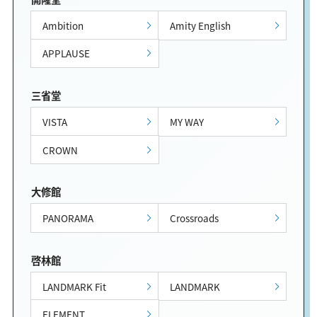
Ambition
Amity English
APPLAUSE
三省堂
VISTA
MY WAY
CROWN
大修館
PANORAMA
Crossroads
啓林館
LANDMARK Fit
LANDMARK
ELEMENT