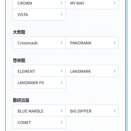
CROWN
MY WAY
VISTA
大修館
Crossroads
PANORAMA
啓林館
ELEMENT
LANDMARK
LANDMARK Fit
数研出版
BLUE MARBLE
BIG DIPPER
COMET