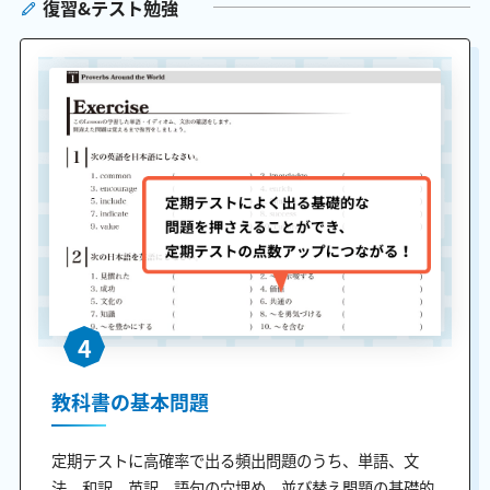
復習&テスト勉強
4
教科書の基本問題
定期テストに高確率で出る頻出問題のうち、単語、文
法、和訳、英訳、語句の穴埋め、並び替え問題の基礎的