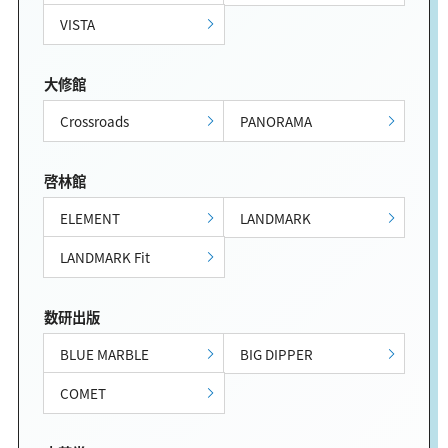
VISTA
大修館
Crossroads
PANORAMA
啓林館
ELEMENT
LANDMARK
LANDMARK Fit
数研出版
BLUE MARBLE
BIG DIPPER
COMET