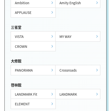
Ambition
Amity English
APPLAUSE
三省堂
VISTA
MY WAY
CROWN
大修館
PANORAMA
Crossroads
啓林館
LANDMARK Fit
LANDMARK
ELEMENT