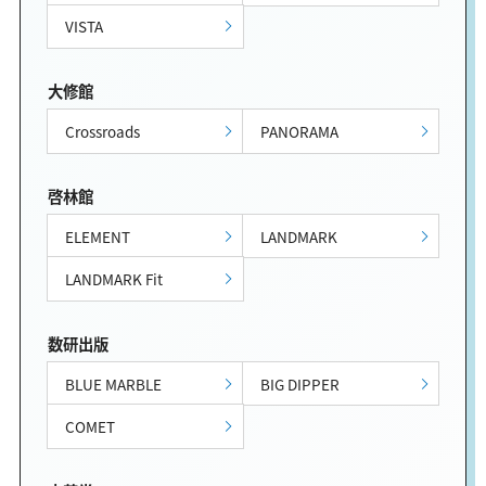
VISTA
大修館
Crossroads
PANORAMA
啓林館
ELEMENT
LANDMARK
LANDMARK Fit
数研出版
BLUE MARBLE
BIG DIPPER
COMET