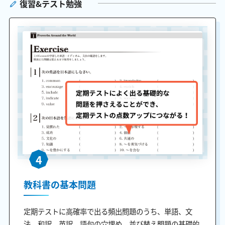
復習&テスト勉強
4
教科書の基本問題
定期テストに高確率で出る頻出問題のうち、単語、文
法、和訳、英訳、語句の穴埋め、並び替え問題の基礎的