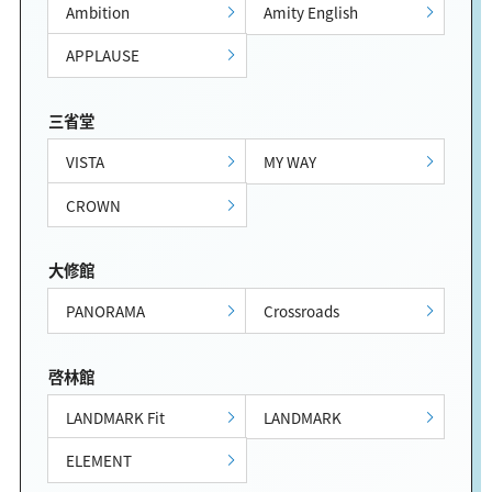
Ambition
Amity English
APPLAUSE
三省堂
VISTA
MY WAY
CROWN
大修館
PANORAMA
Crossroads
啓林館
LANDMARK Fit
LANDMARK
ELEMENT