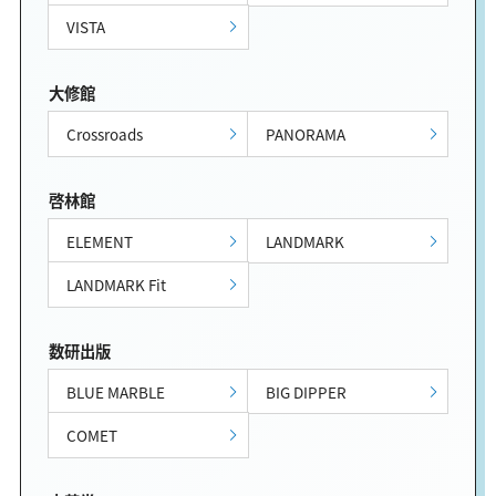
VISTA
大修館
Crossroads
PANORAMA
啓林館
ELEMENT
LANDMARK
LANDMARK Fit
数研出版
BLUE MARBLE
BIG DIPPER
COMET