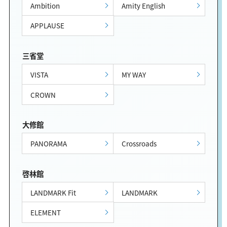
Ambition
Amity English
APPLAUSE
三省堂
VISTA
MY WAY
CROWN
大修館
PANORAMA
Crossroads
啓林館
LANDMARK Fit
LANDMARK
ELEMENT