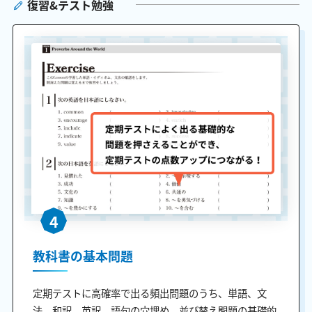
復習&テスト勉強
4
教科書の基本問題
定期テストに高確率で出る頻出問題のうち、単語、文
法、和訳、英訳、語句の穴埋め、並び替え問題の基礎的