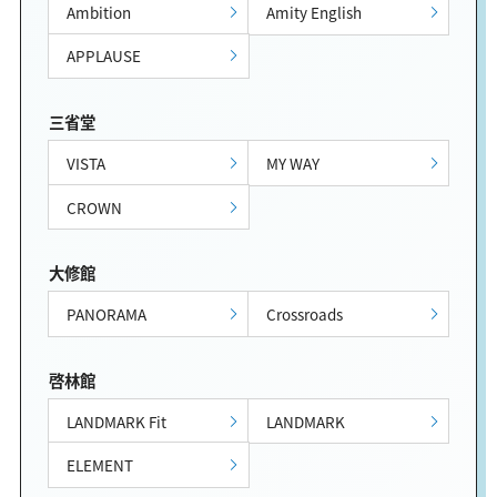
Ambition
Amity English
APPLAUSE
三省堂
VISTA
MY WAY
CROWN
大修館
PANORAMA
Crossroads
啓林館
LANDMARK Fit
LANDMARK
ELEMENT