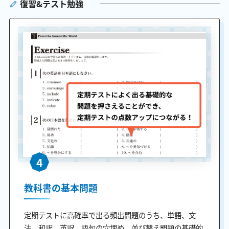
復習&テスト勉強
4
教科書の基本問題
定期テストに高確率で出る頻出問題のうち、単語、文
法、和訳、英訳、語句の穴埋め、並び替え問題の基礎的