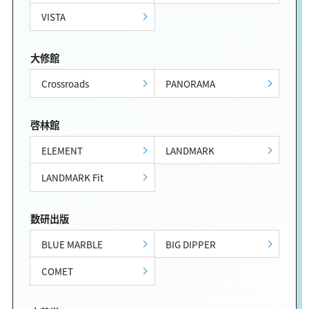
VISTA
大修館
Crossroads
PANORAMA
啓林館
ELEMENT
LANDMARK
LANDMARK Fit
数研出版
BLUE MARBLE
BIG DIPPER
COMET