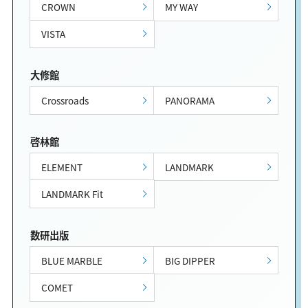
CROWN
MY WAY
VISTA
大修館
Crossroads
PANORAMA
啓林館
ELEMENT
LANDMARK
LANDMARK Fit
数研出版
BLUE MARBLE
BIG DIPPER
COMET