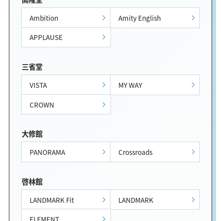
Ambition
Amity English
APPLAUSE
三省堂
VISTA
MY WAY
CROWN
大修館
PANORAMA
Crossroads
啓林館
LANDMARK Fit
LANDMARK
ELEMENT