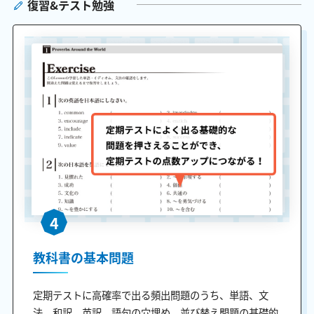
復習&テスト勉強
4
教科書の基本問題
定期テストに高確率で出る頻出問題のうち、単語、文
法、和訳、英訳、語句の穴埋め、並び替え問題の基礎的