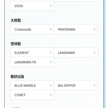
VISTA
大修館
Crossroads
PANORAMA
啓林館
ELEMENT
LANDMARK
LANDMARK Fit
数研出版
BLUE MARBLE
BIG DIPPER
COMET