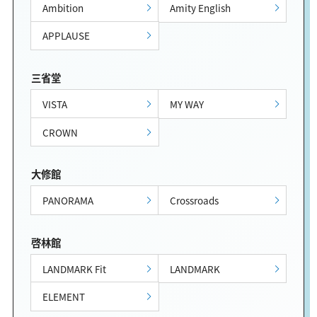
Ambition
Amity English
APPLAUSE
三省堂
VISTA
MY WAY
CROWN
大修館
PANORAMA
Crossroads
啓林館
LANDMARK Fit
LANDMARK
ELEMENT