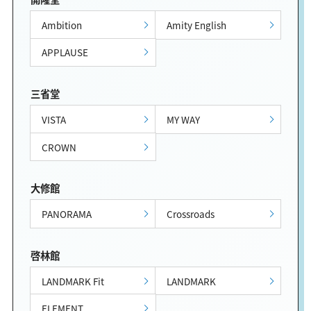
Ambition
Amity English
APPLAUSE
三省堂
VISTA
MY WAY
CROWN
大修館
PANORAMA
Crossroads
啓林館
LANDMARK Fit
LANDMARK
ELEMENT