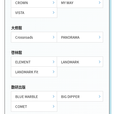
CROWN
MY WAY
VISTA
大修館
Crossroads
PANORAMA
啓林館
ELEMENT
LANDMARK
LANDMARK Fit
数研出版
BLUE MARBLE
BIG DIPPER
COMET