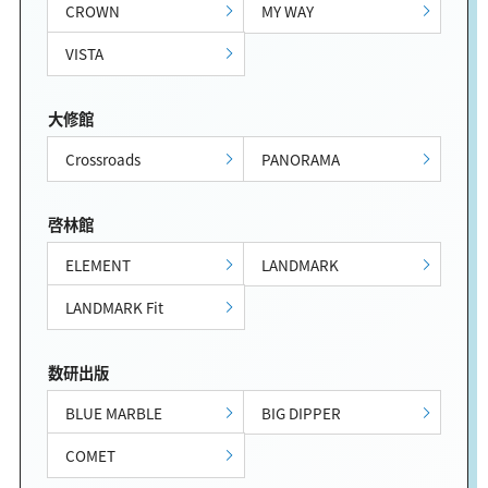
CROWN
MY WAY
VISTA
大修館
Crossroads
PANORAMA
啓林館
ELEMENT
LANDMARK
LANDMARK Fit
数研出版
BLUE MARBLE
BIG DIPPER
COMET