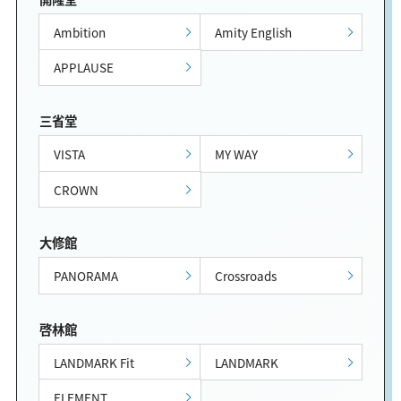
Ambition
Amity English
APPLAUSE
三省堂
VISTA
MY WAY
CROWN
大修館
PANORAMA
Crossroads
啓林館
LANDMARK Fit
LANDMARK
ELEMENT