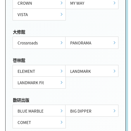
CROWN
MY WAY
VISTA
大修館
Crossroads
PANORAMA
啓林館
ELEMENT
LANDMARK
LANDMARK Fit
数研出版
BLUE MARBLE
BIG DIPPER
COMET