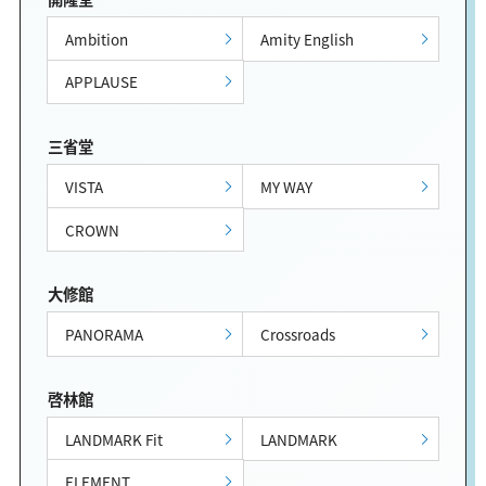
Ambition
Amity English
APPLAUSE
三省堂
VISTA
MY WAY
CROWN
大修館
PANORAMA
Crossroads
啓林館
LANDMARK Fit
LANDMARK
ELEMENT