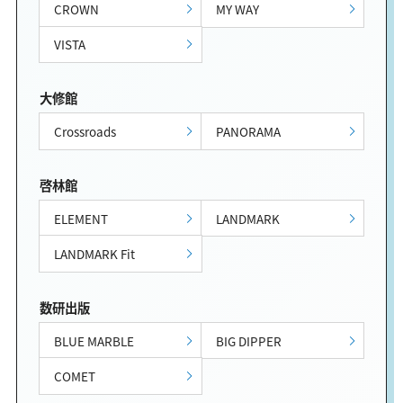
CROWN
MY WAY
VISTA
大修館
Crossroads
PANORAMA
啓林館
ELEMENT
LANDMARK
LANDMARK Fit
数研出版
BLUE MARBLE
BIG DIPPER
COMET