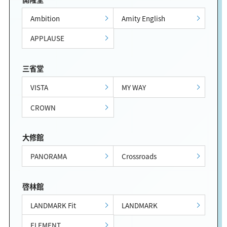
Ambition
Amity English
APPLAUSE
三省堂
VISTA
MY WAY
CROWN
大修館
PANORAMA
Crossroads
啓林館
LANDMARK Fit
LANDMARK
ELEMENT