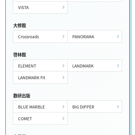
VISTA
大修館
Crossroads
PANORAMA
啓林館
ELEMENT
LANDMARK
LANDMARK Fit
数研出版
BLUE MARBLE
BIG DIPPER
COMET