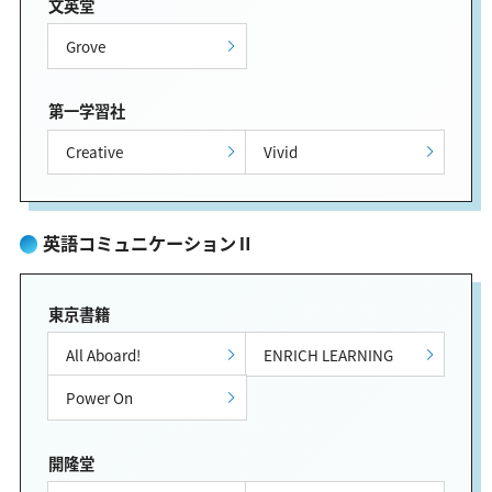
文英堂
Grove
第一学習社
Creative
Vivid
英語コミュニケーションⅡ
東京書籍
All Aboard!
ENRICH LEARNING
Power On
開隆堂