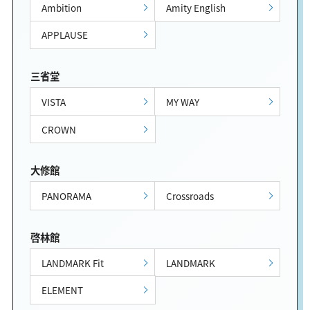
Ambition
Amity English
APPLAUSE
三省堂
VISTA
MY WAY
CROWN
大修館
PANORAMA
Crossroads
啓林館
LANDMARK Fit
LANDMARK
ELEMENT