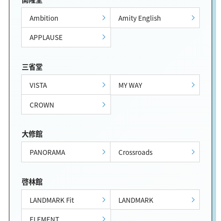
Ambition
Amity English
APPLAUSE
三省堂
VISTA
MY WAY
CROWN
大修館
PANORAMA
Crossroads
啓林館
LANDMARK Fit
LANDMARK
ELEMENT