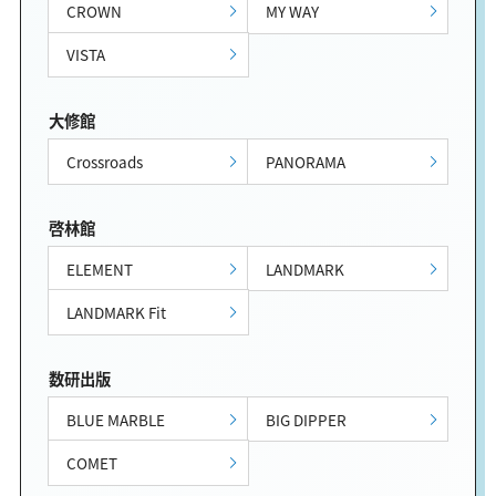
CROWN
MY WAY
VISTA
大修館
Crossroads
PANORAMA
啓林館
ELEMENT
LANDMARK
LANDMARK Fit
数研出版
BLUE MARBLE
BIG DIPPER
COMET