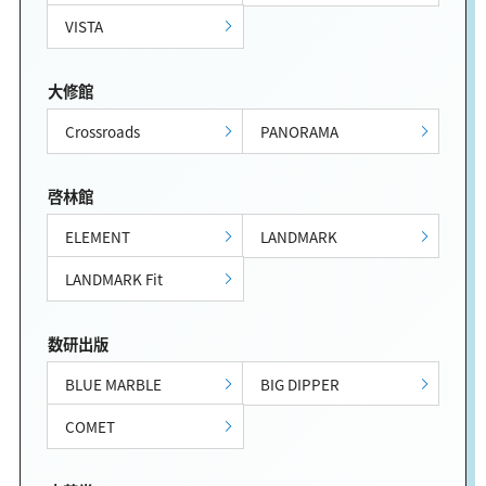
VISTA
大修館
Crossroads
PANORAMA
啓林館
ELEMENT
LANDMARK
LANDMARK Fit
数研出版
BLUE MARBLE
BIG DIPPER
COMET