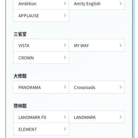
Ambition
Amity English
APPLAUSE
三省堂
VISTA
MY WAY
CROWN
大修館
PANORAMA
Crossroads
啓林館
LANDMARK Fit
LANDMARK
ELEMENT