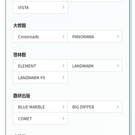
VISTA
大修館
Crossroads
PANORAMA
啓林館
ELEMENT
LANDMARK
LANDMARK Fit
数研出版
BLUE MARBLE
BIG DIPPER
COMET