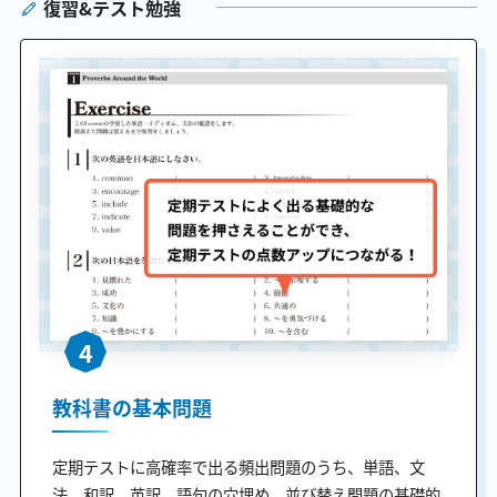
復習&テスト勉強
4
教科書の基本問題
定期テストに高確率で出る頻出問題のうち、単語、文
法、和訳、英訳、語句の穴埋め、並び替え問題の基礎的