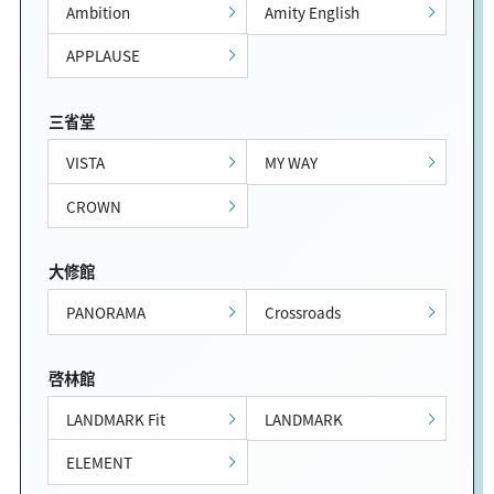
Ambition
Amity English
APPLAUSE
三省堂
VISTA
MY WAY
CROWN
大修館
PANORAMA
Crossroads
啓林館
LANDMARK Fit
LANDMARK
ELEMENT