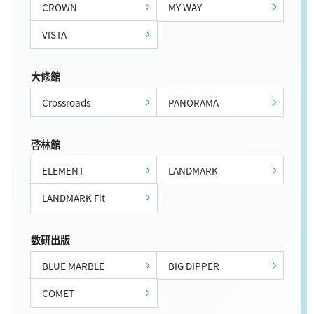
CROWN
MY WAY
VISTA
大修館
Crossroads
PANORAMA
啓林館
ELEMENT
LANDMARK
LANDMARK Fit
数研出版
BLUE MARBLE
BIG DIPPER
COMET