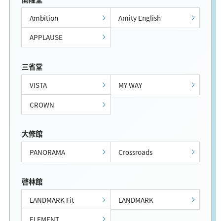
Ambition
Amity English
APPLAUSE
三省堂
VISTA
MY WAY
CROWN
大修館
PANORAMA
Crossroads
啓林館
LANDMARK Fit
LANDMARK
ELEMENT