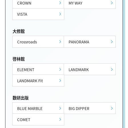
CROWN
MY WAY
VISTA
大修館
Crossroads
PANORAMA
啓林館
ELEMENT
LANDMARK
LANDMARK Fit
数研出版
BLUE MARBLE
BIG DIPPER
COMET