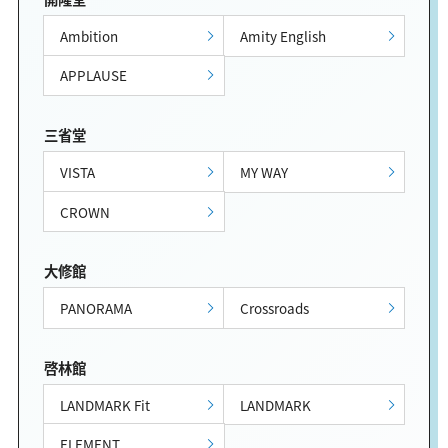
Ambition
Amity English
APPLAUSE
三省堂
VISTA
MY WAY
CROWN
大修館
PANORAMA
Crossroads
啓林館
LANDMARK Fit
LANDMARK
ELEMENT