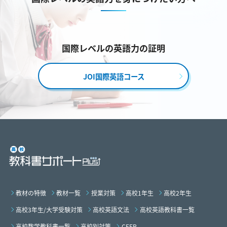
国際レベルの英語力の証明
JOI国際英語コース
教材の特徴
教材一覧
授業対策
高校1年生
高校2年生
高校3年生/大学受験対策
高校英語文法
高校英語教科書一覧
高校数学教科書一覧
高校別対策
CEFR