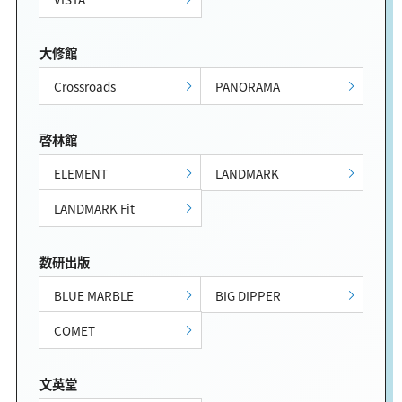
大修館
Crossroads
PANORAMA
啓林館
ELEMENT
LANDMARK
LANDMARK Fit
数研出版
BLUE MARBLE
BIG DIPPER
COMET
文英堂