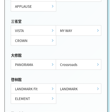
APPLAUSE
三省堂
VISTA
MY WAY
CROWN
大修館
PANORAMA
Crossroads
啓林館
LANDMARK Fit
LANDMARK
ELEMENT