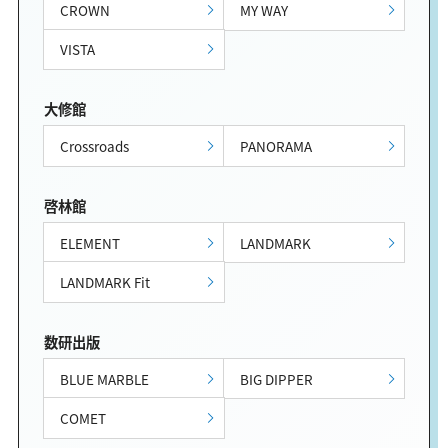
CROWN
MY WAY
VISTA
大修館
Crossroads
PANORAMA
啓林館
ELEMENT
LANDMARK
LANDMARK Fit
数研出版
BLUE MARBLE
BIG DIPPER
COMET