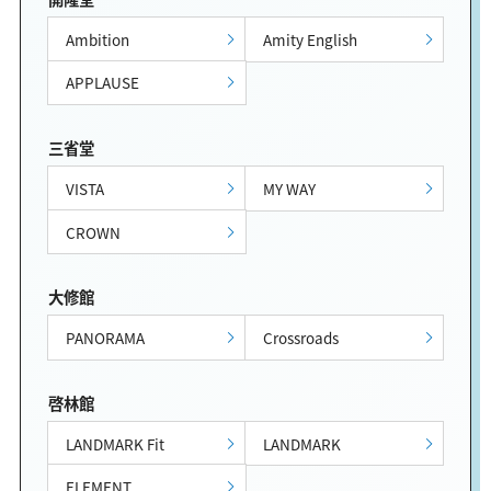
Ambition
Amity English
APPLAUSE
三省堂
VISTA
MY WAY
CROWN
大修館
PANORAMA
Crossroads
啓林館
LANDMARK Fit
LANDMARK
ELEMENT