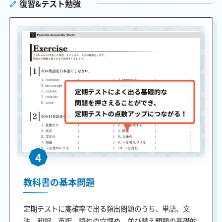
復習&テスト勉強
4
教科書の基本問題
定期テストに高確率で出る頻出問題のうち、単語、文
法、和訳、英訳、語句の穴埋め、並び替え問題の基礎的