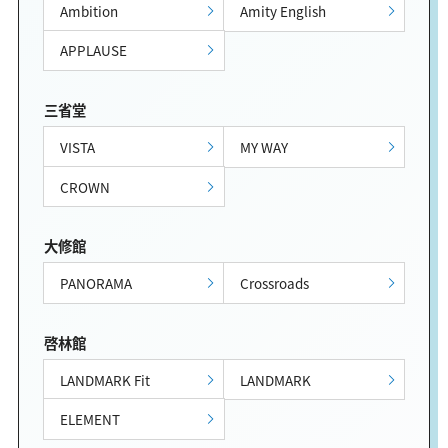
Ambition
Amity English
APPLAUSE
三省堂
VISTA
MY WAY
CROWN
大修館
PANORAMA
Crossroads
啓林館
LANDMARK Fit
LANDMARK
ELEMENT