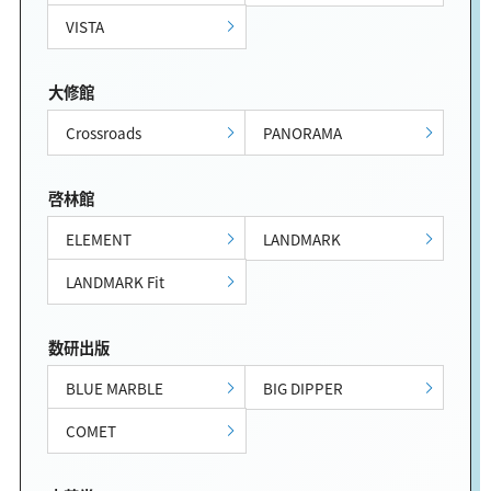
VISTA
大修館
Crossroads
PANORAMA
啓林館
ELEMENT
LANDMARK
LANDMARK Fit
数研出版
BLUE MARBLE
BIG DIPPER
COMET