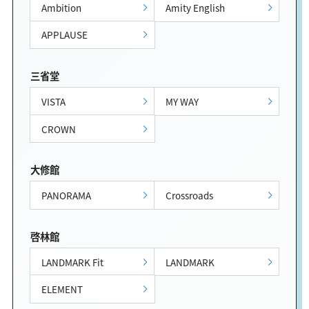
Ambition
Amity English
APPLAUSE
三省堂
VISTA
MY WAY
CROWN
大修館
PANORAMA
Crossroads
啓林館
LANDMARK Fit
LANDMARK
ELEMENT