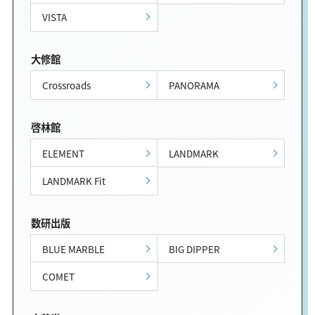
VISTA
大修館
Crossroads
PANORAMA
啓林館
ELEMENT
LANDMARK
LANDMARK Fit
数研出版
BLUE MARBLE
BIG DIPPER
COMET