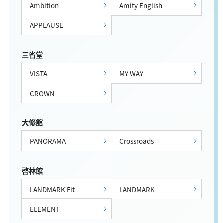
Ambition
Amity English
APPLAUSE
三省堂
VISTA
MY WAY
CROWN
大修館
PANORAMA
Crossroads
啓林館
LANDMARK Fit
LANDMARK
ELEMENT