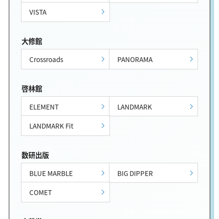
VISTA
大修館
Crossroads
PANORAMA
啓林館
ELEMENT
LANDMARK
LANDMARK Fit
数研出版
BLUE MARBLE
BIG DIPPER
COMET