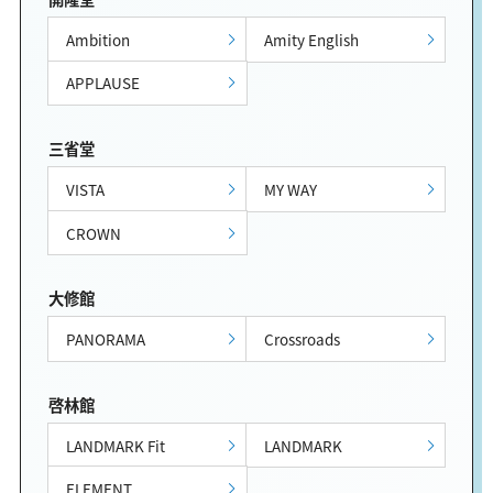
Ambition
Amity English
APPLAUSE
三省堂
VISTA
MY WAY
CROWN
大修館
PANORAMA
Crossroads
啓林館
LANDMARK Fit
LANDMARK
ELEMENT