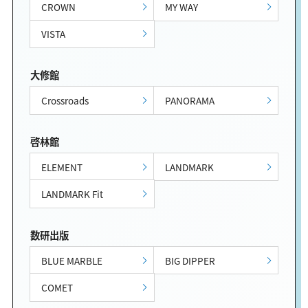
CROWN
MY WAY
VISTA
大修館
Crossroads
PANORAMA
啓林館
ELEMENT
LANDMARK
LANDMARK Fit
数研出版
BLUE MARBLE
BIG DIPPER
COMET