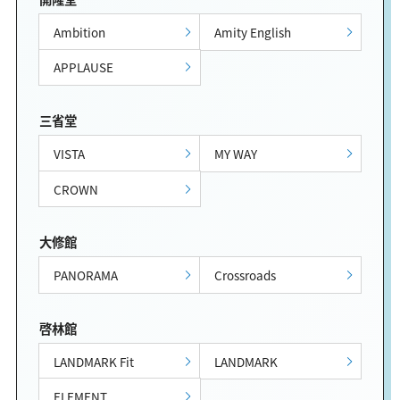
Ambition
Amity English
APPLAUSE
三省堂
VISTA
MY WAY
CROWN
大修館
PANORAMA
Crossroads
啓林館
LANDMARK Fit
LANDMARK
ELEMENT