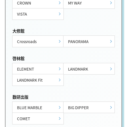
CROWN
MY WAY
VISTA
大修館
Crossroads
PANORAMA
啓林館
ELEMENT
LANDMARK
LANDMARK Fit
数研出版
BLUE MARBLE
BIG DIPPER
COMET