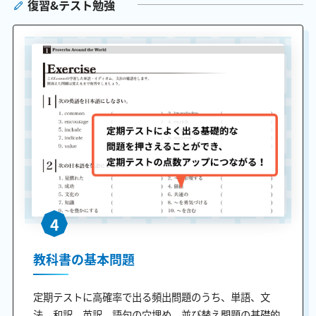
復習&テスト勉強
4
教科書の基本問題
定期テストに高確率で出る頻出問題のうち、単語、文
法、和訳、英訳、語句の穴埋め、並び替え問題の基礎的