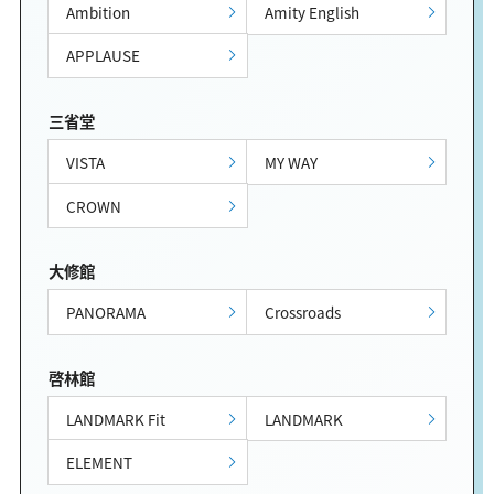
Ambition
Amity English
APPLAUSE
三省堂
VISTA
MY WAY
CROWN
大修館
PANORAMA
Crossroads
啓林館
LANDMARK Fit
LANDMARK
ELEMENT