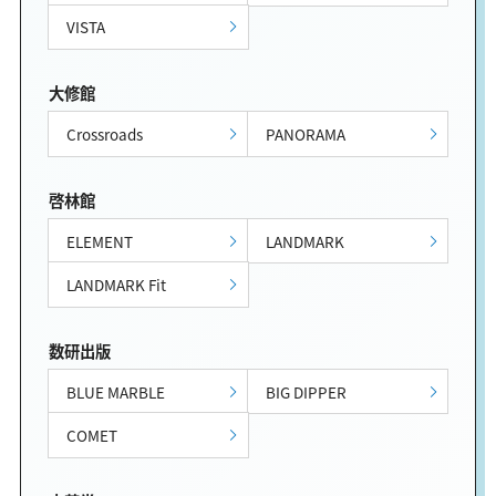
VISTA
大修館
Crossroads
PANORAMA
啓林館
ELEMENT
LANDMARK
LANDMARK Fit
数研出版
BLUE MARBLE
BIG DIPPER
COMET