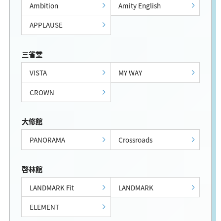
Ambition
Amity English
APPLAUSE
三省堂
VISTA
MY WAY
CROWN
大修館
PANORAMA
Crossroads
啓林館
LANDMARK Fit
LANDMARK
ELEMENT