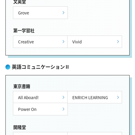
文英堂
Grove
第一学習社
Creative
Vivid
英語コミュニケーションⅡ
東京書籍
All Aboard!
ENRICH LEARNING
Power On
開隆堂