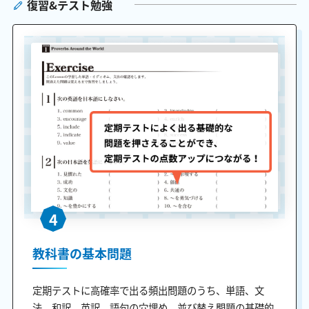
復習&テスト勉強
4
教科書の基本問題
定期テストに高確率で出る頻出問題のうち、単語、文
法、和訳、英訳、語句の穴埋め、並び替え問題の基礎的