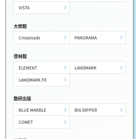
VISTA
大修館
Crossroads
PANORAMA
啓林館
ELEMENT
LANDMARK
LANDMARK Fit
数研出版
BLUE MARBLE
BIG DIPPER
COMET